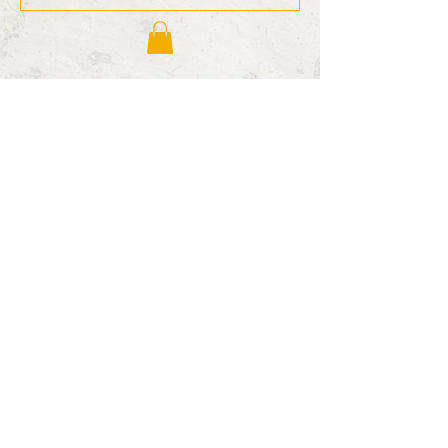
Schalk&Rausch
Weingut im Kastenamt
Scheuerleinsplatz 4
97350 Mainbernheim
Tel 09323 /
8769760
info@schalkundrausch-weine.de
Öffnungszeiten für den Verkauf:
samstags 10.00 – 16.00 Uhr und
nach Vereinbarung.
Impressum
Datenschutz
Widerrufsbelehrung​
AGB